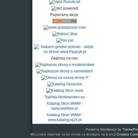
Popieramy akcje:
Zagłosuj na nas:
Toplista Modelarstwo.eu
Katalog Stron WWW -
www.webtree.pl
Katalog Stron WWW -
www.katalog.iq24.pl
Ported to Wordpress by
ThemePor
Wszystkie materiały na tej stronie sa dostepne na licencji
Creative Comm