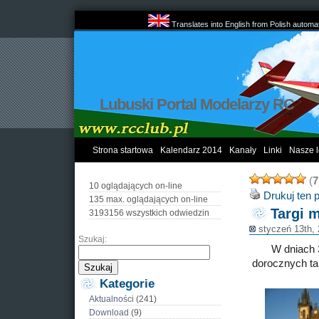
Translates into English from Polish automat
Lubuski Portal Modelarzy RC
Strona startowa
Kalendarz 2014
Kanały
Linki
Nasze l
(
7
10 oglądających on-line
Drukuj ten 
135 max. oglądających on-line
Targi 
3193156 wszystkich odwiedzin
styczeń 13th,
Szukaj:
W dniach 
dorocznych ta
Kategorie
Aktualności
(241)
Download
(9)