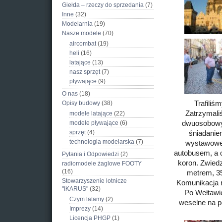
Giełda – rzeczy do sprzedania
(7)
Inne
(32)
Modelarnia
(19)
Nasze modele
(70)
aircombat
(19)
heli
(16)
latające
(13)
nasz sprzęt
(7)
pływające
(9)
O nas
(18)
Opisy budowy
(38)
Trafiliś
Zatrzymali
modele latające
(22)
modele pływające
(6)
dwuosobowy 
sprzęt
(4)
śniadanie
technologia modelarska
(7)
wystawowe,
autobusem, a o
Pytania i Odpowiedzi
(2)
koron. Zwied
radiomodele żaglowe FOOTY
(16)
metrem, 35
Stowarzyszenie lotnicze
Komunikacja r
"IKARUS"
(32)
Po Wełtawi
Czym latamy
(2)
weselne na p
Imprezy
(14)
Licencja PHGP
(1)