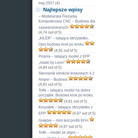
maj 2007
(4)
Najlepsze wpisy
– Modelarska Frezarka
Komputerowa CNC – Budowa dla
zaawansowanych
(4,74 out of 5)
„KILER” – latające skrzydełko,
Opis budowy krok po kroku
(4,91 out of 5)
Pirania – latający model z EPP
„made by Leon”
(4,84 out of 5)
Sterownik silników krokowych 4.2
Amper – Budowa
(4,81 out of 5)
Tofik – latający model na dobry
początek. Budowa krok po kroku.
(4,81 out of 5)
Koszałek – latające skrzydełko z
EPP
(4,97 out of 5)
Gołębie – mini test profili KFm
(4,97 out of 5)
Tofik – model ze stajni –