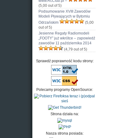
www.RcClub.pl –
(5,00 out of 5)
Podsumowanie XVIII Zawodów
Modeli Pływających w Bytomiu
Odrzańskim
(5,00
out of 5)
Jesienne Regaty Radiomodeli
„FOOTY” już wkrótce – zapowiedź
zawodów 11 października 2014
(4,79 out of 5)
Sprawdź poprawność kodu strony:
Polecamy programy OpenSource:
Strona działa na:
Nasza strona posiada: