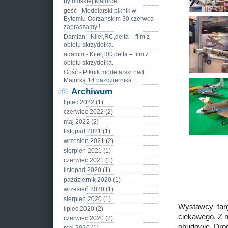
bytomskiej Majorce.
gość
-
Modelarski piknik w
Bytomiu Odrzańskim 30 czerwca -
zapraszamy !
Damian
-
Kiler,RC,delta – film z
oblotu skrzydełka.
adamm
-
Kiler,RC,delta – film z
oblotu skrzydełka.
Gość
-
Piknik modelarski nad
Majorką 14 października
Archiwum
lipiec 2022
(1)
czerwiec 2022
(2)
maj 2022
(2)
listopad 2021
(1)
wrzesień 2021
(2)
sierpień 2021
(1)
czerwiec 2021
(1)
listopad 2020
(1)
październik 2020
(1)
wrzesień 2020
(1)
sierpień 2020
(1)
Wystawcy targo
lipiec 2020
(2)
ciekawego. Z 
czerwiec 2020
(2)
obudowie. Drog