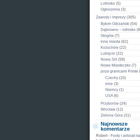
Lotnisko
(5)
Ogłoszenia
(3)
Zawody i imprezy
(305)
Bytom Odrzański
(54)
Dąbrowno – lotnisko
(9
Głogów
(7)
inne miasta
(62)
Kożuchów
(22)
Lubięcin
(22)
Nowa Sól
(58)
Nowe Miasteczko
(7)
poza granicami Polski
Czechy
(10)
inne
(3)
Niemcy
(1)
USA
(6)
Przyborów
(24)
Wrocław
(12)
Zielona Góra
(31)
Najnowsze
komentarze
Robert
-
Footy i airboat na