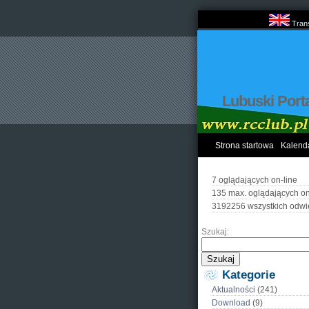
Trans
Lubuski Port
Strona startowa
Kalend
7 oglądających on-line
135 max. oglądających on
3192256 wszystkich odwi
Szukaj:
Kategorie
Aktualności
(241)
Download
(9)