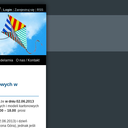
|
Login
|
Zarejestruj się
|
RSS
delarnia
O nas / Kontakt
nowych w
, że
w dniu 02.06.2013
ych i modeli kartonowych
00 – 18.00
prosi
2.06.2013) i dzień
ona Góra), jednak jeśli