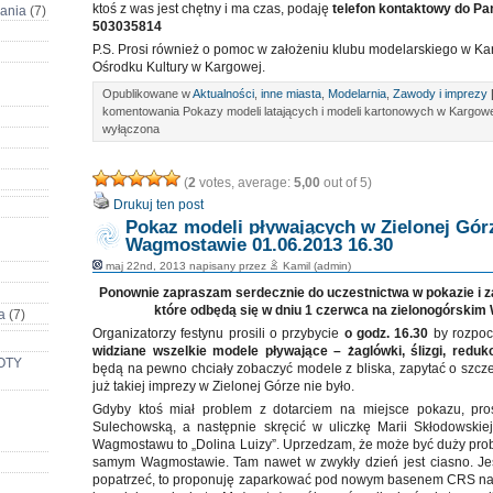
ktoś z was jest chętny i ma czas, podaję
telefon kontaktowy do Pa
dania
(7)
503035814
P.S. Prosi również o pomoc w założeniu klubu modelarskiego w K
Ośrodku Kultury w Kargowej.
Opublikowane w
Aktualności
,
inne miasta
,
Modelarnia
,
Zawody i imprezy
komentowania
Pokazy modeli latających i modeli kartonowych w Kargowe
wyłączona
(
2
votes, average:
5,00
out of 5)
Drukuj ten post
Pokaz modeli pływających w Zielonej Gór
Wagmostawie 01.06.2013 16.30
maj 22nd, 2013 napisany przez
Kamil (admin)
Ponownie zapraszam serdecznie do uczestnictwa w pokazie i za
które odbędą się w dniu 1 czerwca na zielonogórski
a
(7)
Organizatorzy festynu prosili o przybycie
o godz. 16.30
by rozpoc
widziane wszelkie modele pływające – żaglówki, ślizgi, reduk
OOTY
będą na pewno chciały zobaczyć modele z bliska, zapytać o szcz
już takiej imprezy w Zielonej Górze nie było.
Gdyby ktoś miał problem z dotarciem na miejsce pokazu, pro
Sulechowską, a następnie skręcić w uliczkę Marii Skłodowskiej
Wagmostawu to „Dolina Luizy”. Uprzedzam, że może być duży pro
samym Wagmostawie. Tam nawet w zwykły dzień jest ciasno. Jeśl
popatrzeć, to proponuję zaparkować pod nowym basenem CRS na 