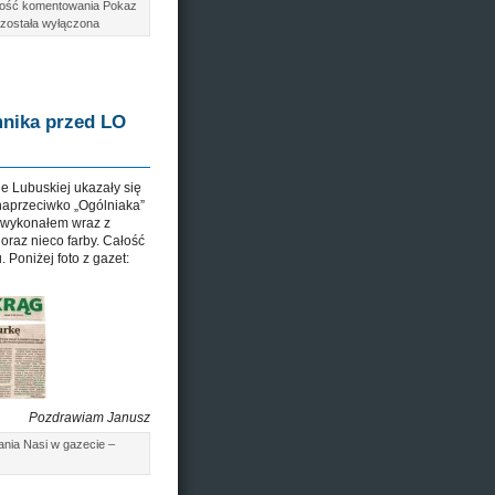
wość komentowania
Pokaz
została wyłączona
mnika przed LO
e Lubuskiej ukazały się
 naprzeciwko „Ogólniaka”
i wykonałem wraz z
oraz nieco farby. Całość
 Poniżej foto z gazet:
Pozdrawiam Janusz
ania
Nasi w gazecie –