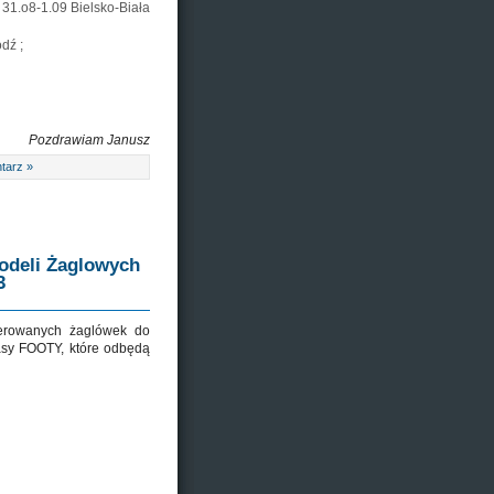
31.o8-1.09 Bielsko-Biała
dź ;
Pozdrawiam Janusz
tarz »
odeli Żaglowych
3
sterowanych żaglówek do
asy FOOTY, które odbędą