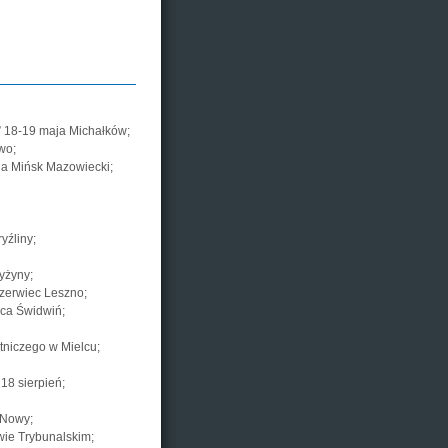
a” 18-19 maja Michałków;
wo;
ja Mińsk Mazowiecki;
yźliny;
yżyny;
czerwiec Leszno;
wca Świdwiń;
tniczego w Mielcu;
18 sierpień;
 Nowy;
owie Trybunalskim;