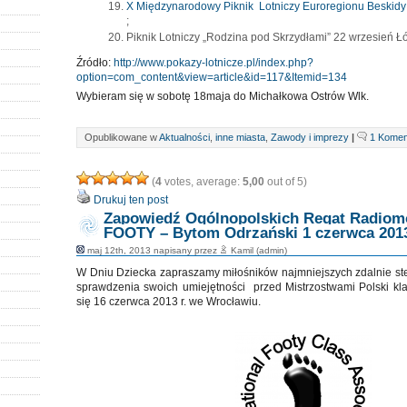
X Międzynarodowy Piknik Lotniczy Euroregionu Beskidy
;
Piknik Lotniczy „Rodzina pod Skrzydłami” 22 wrzesień Łó
Źródło:
http://www.pokazy-lotnicze.pl/index.php?
option=com_content&view=article&id=117&Itemid=134
Wybieram się w sobotę 18maja do Michałkowa Ostrów Wlk.
Opublikowane w
Aktualności
,
inne miasta
,
Zawody i imprezy
|
1 Komen
(
4
votes, average:
5,00
out of 5)
Drukuj ten post
Zapowiedź Ogólnopolskich Regat Radiom
FOOTY – Bytom Odrzański 1 czerwca 201
maj 12th, 2013 napisany przez
Kamil (admin)
W Dniu Dziecka zapraszamy miłośników najmniejszych zdalnie 
sprawdzenia swoich umiejętności przed Mistrzostwami Polski kl
się 16 czerwca 2013 r. we Wrocławiu.