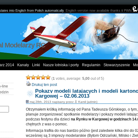
lates into English from Polish automatically
. English version now available thanks it PWN
al Modelarzy RC
arz 2014
Kanały
Linki
Nasze lotniska i porty
Regulamin
Stowarzyszenie
Mo
(
1
votes, average:
5,00
out of 5)
Drukuj ten post
-line
Pokazy modeli latających i modeli karto
edzin
Kargowej – 02.06.2013
maj 28th, 2013 napisany przez
Kamil (admin)
Otrzymałem krótką informację od Pana Tadeusza Górskiego, o tym
planuje zorganizować spotkanie modelarzy i pokazy modeli latając
podczas festynu dla dzieci
na Rynku w Kargowej w godzinach 14.
chętnych z was o pomoc.
Informacja trafiła do nas bardzo późno (jest zaledwie kilka dni do 0
wcześniej są 3 imprezy modelarskie (Bytom Odrzański, Milsko i Ziel