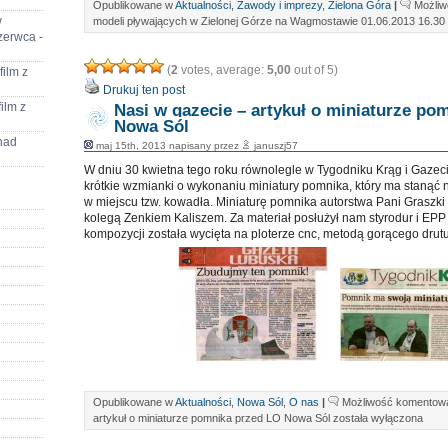
Opublikowane w
Aktualności
,
Zawody i imprezy
,
Zielona Góra
|
Możli
w
modeli pływających w Zielonej Górze na Wagmostawie 01.06.2013 16.30
zerwca -
(
2
votes, average:
5,00
out of 5)
film z
Drukuj ten post
film z
Nasi w gazecie – artykuł o miniaturze po
Nowa Sól
nad
maj 15th, 2013 napisany przez
januszj57
W dniu 30 kwietna tego roku równolegle w Tygodniku Krąg i Gazeci
krótkie wzmianki o wykonaniu miniatury pomnika, który ma stanąć
w miejscu tzw. kowadła. Miniaturę pomnika autorstwa Pani Graszk
kolegą Zenkiem Kaliszem. Za materiał posłużył nam styrodur i EPP 
kompozycji została wycięta na ploterze cnc, metodą gorącego drutu.
Opublikowane w
Aktualności
,
Nowa Sól
,
O nas
|
Możliwość komentow
artykuł o miniaturze pomnika przed LO Nowa Sól
została wyłączona