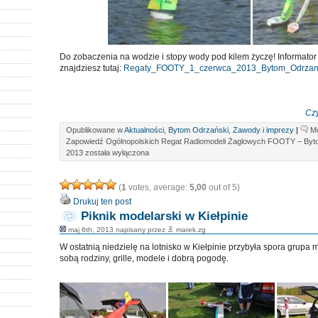
Do zobaczenia na wodzie i stopy wody pod kilem życzę! Informato
znajdziesz tutaj:
Regaty_FOOTY_1_czerwca_2013_Bytom_Odrzan
Czy
Opublikowane w
Aktualności
,
Bytom Odrzański
,
Zawody i imprezy
|
M
Zapowiedź Ogólnopolskich Regat Radiomodeli Żaglowych FOOTY – Byt
2013
została wyłączona
(
1
votes, average:
5,00
out of 5)
Drukuj ten post
Piknik modelarski w Kiełpinie
maj 6th, 2013 napisany przez
marek.zg
W ostatnią niedzielę na lotnisko w Kiełpinie przybyła spora grupa m
sobą rodziny, grille, modele i dobrą pogodę.