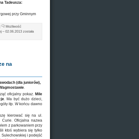
na Tadeusza:
argowej przy Gminnym
|
Możliwość
j – 02.06.2013
została
ze na
wodach (dla juniorów),
m Wagmostawie
.
ząć oficjalny pokaz.
Mile
cje
. Ma być dużo dzieci,
egóły itp. W końcu dawno
szę kierować się na ul.
 Curie. Oficjalna nazwa
blem z parkowaniem przy
i ktoś wybiera się tylko
Sulechowskiej i podejść