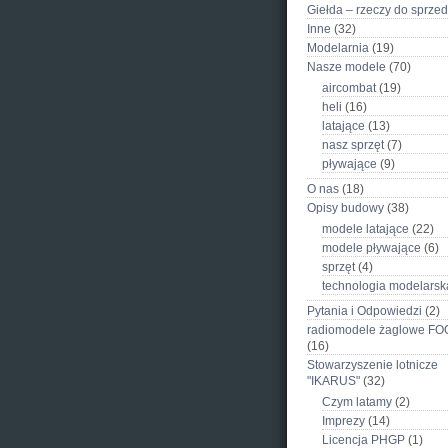
Giełda – rzeczy do sprze
Inne
(32)
Modelarnia
(19)
Nasze modele
(70)
aircombat
(19)
heli
(16)
latające
(13)
nasz sprzęt
(7)
pływające
(9)
O nas
(18)
Opisy budowy
(38)
modele latające
(22)
modele pływające
(6)
sprzęt
(4)
technologia modelarsk
Pytania i Odpowiedzi
(2)
radiomodele żaglowe F
(16)
Stowarzyszenie lotnicze
"IKARUS"
(32)
Czym latamy
(2)
Imprezy
(14)
Licencja PHGP
(1)