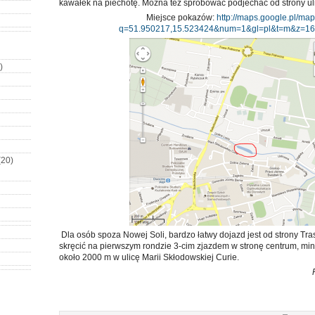
kawałek na piechotę. Można też spróbować podjechać od strony uli
Miejsce pokazów:
http://maps.google.pl/ma
q=51.950217,15.523424&num=1&gl=pl&t=m&z=16
)
(20)
Dla osób spoza Nowej Soli, bardzo łatwy dojazd jest od strony Tra
skręcić na pierwszym rondzie 3-cim zjazdem w stronę centrum, min
około 2000 m w ulicę Marii Skłodowskiej Curie.