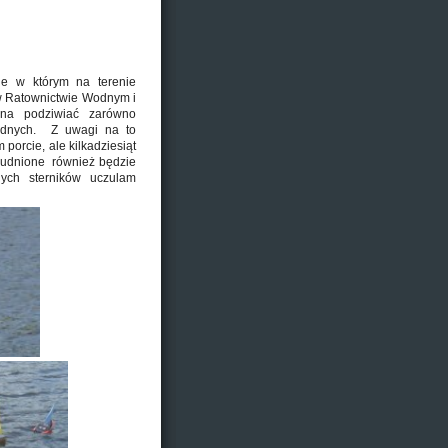
e w którym na terenie
w Ratownictwie Wodnym i
na podziwiać zarówno
odnych. Z uwagi na to
orcie, ale kilkadziesiąt
rudnione również będzie
ych sterników uczulam