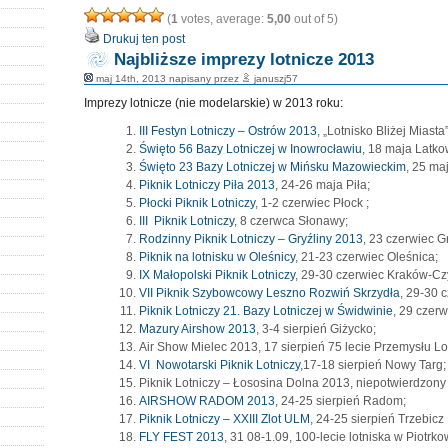
(
1
votes, average:
5,00
out of 5)
Drukuj ten post
Najbliższe imprezy lotnicze 2013
maj 14th, 2013 napisany przez
januszj57
Imprezy lotnicze (nie modelarskie) w 2013 roku:
III Festyn Lotniczy – Ostrów 2013
, „Lotnisko Bliżej Miast
Święto 56 Bazy Lotniczej w Inowrocławiu
, 18 maja Latko
Święto 23 Bazy Lotniczej w Mińsku Mazowieckim
, 25 ma
Piknik Lotniczy Piła 2013
, 24-26 maja Piła;
Płocki Piknik Lotniczy
, 1-2 czerwiec Płock ;
III Piknik Lotniczy
, 8 czerwca Słonawy;
Rodzinny Piknik Lotniczy – Gryźliny 2013
, 23 czerwiec Gr
Piknik na lotnisku w Oleśnicy
, 21-23 czerwiec Oleśnica;
IX Małopolski Piknik Lotniczy
, 29-30 czerwiec Kraków-Cz
VII Piknik Szybowcowy Leszno Rozwiń Skrzydła
, 29-30 
Piknik Lotniczy 21. Bazy Lotniczej w Świdwinie
, 29 czer
Mazury Airshow 2013
, 3-4 sierpień Giżycko;
Air Show Mielec 2013, 17 sierpień 75 lecie Przemysłu Lo
VI Nowotarski Piknik Lotniczy
,17-18 sierpień Nowy Targ;
Piknik Lotniczy – Łososina Dolna 2013, niepotwierdzony 
AIRSHOW RADOM 2013
, 24-25 sierpień Radom;
Piknik Lotniczy – XXIII Zlot ULM
, 24-25 sierpień Trzebicz
FLY FEST 2013
, 31 08-1.09, 100-lecie lotniska w Piotrk