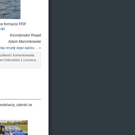
r w formacie PDF
ski
Koordynator Regat
Adam Marcinkowski
taj resztę tego wpisu… »
ożliwość komentowania
om Odrzański 1 czerwca
odelarzy, zabrali ze