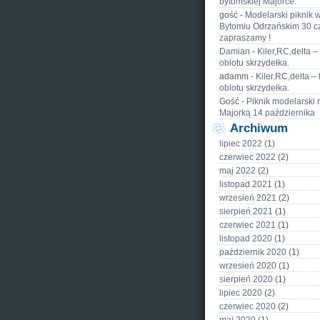
bytomskiej Majorce.
gość
-
Modelarski piknik 
Bytomiu Odrzańskim 30 c
zapraszamy !
Damian
-
Kiler,RC,delta – 
oblotu skrzydełka.
adamm
-
Kiler,RC,delta – 
oblotu skrzydełka.
Gość
-
Piknik modelarski 
Majorką 14 października
Archiwum
lipiec 2022
(1)
czerwiec 2022
(2)
maj 2022
(2)
listopad 2021
(1)
wrzesień 2021
(2)
sierpień 2021
(1)
czerwiec 2021
(1)
listopad 2020
(1)
październik 2020
(1)
wrzesień 2020
(1)
sierpień 2020
(1)
lipiec 2020
(2)
czerwiec 2020
(2)