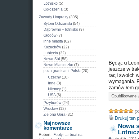
Lotnisko
(5)
Ogłoszenia
(3)
Zawody i imprezy
(305)
Bytom Odrzański
(54)
Dąbrowno – lotnisko
(9)
Głogów
(7)
inne miasta
(62)
Kożuchów
(22)
Lubięcin
(22)
Nowa Sól
(58)
Będąc u Leona
Nowe Miasteczko
(7)
jeszcze w tr
poza granicami Polski
(20)
racji swoich 
Czechy
(10)
wymagania. P
inne
(3)
zamówiłem g
Niemcy
(1)
USA
(6)
Opublikowane
Przyborów
(24)
Wrocław
(12)
(
3
Zielona Góra
(31)
Drukuj ten 
Najnowsze
Nowa s
komentarze
Lotnic
Robert
-
Footy i airboat na
luty 6th, 2011