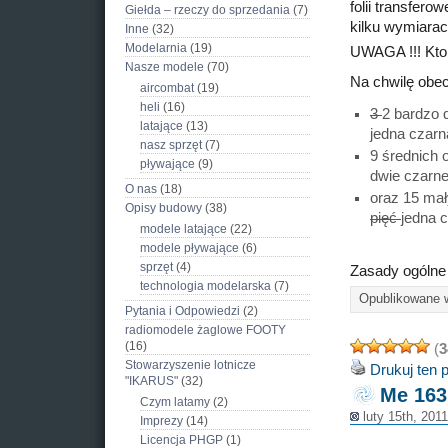
folii transfer
Giełda – rzeczy do sprzedania
(7)
kilku wymiarach
Inne
(32)
Modelarnia
(19)
UWAGA !!! Kto 
Nasze modele
(70)
Na chwilę obe
aircombat
(19)
heli
(16)
3
2 bardzo 
latające
(13)
jedna czarn
nasz sprzęt
(7)
9 średnich
pływające
(9)
dwie czarne
O nas
(18)
oraz 15 ma
Opisy budowy
(38)
pięć
jedna 
modele latające
(22)
modele pływające
(6)
sprzęt
(4)
Zasady ogólne
technologia modelarska
(7)
Opublikowane
Pytania i Odpowiedzi
(2)
radiomodele żaglowe FOOTY
(16)
(
3
Stowarzyszenie lotnicze
Drukuj ten 
"IKARUS"
(32)
Me 163
Czym latamy
(2)
luty 15th, 201
Imprezy
(14)
Licencja PHGP
(1)