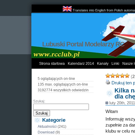
Translates into English from Polish automat
Lubuski Portal Modelarzy RC
Strona startowa
Kalendarz 2014
Kanały
Linki
Nasze l
(
2
5 oglądających on-line
Drukuj ten 
135 max. oglądających on-line
Kilka 
3192774 wszystkich odwiedzin
dla chę
Szukaj:
luty 20th, 201
Witam
Informuję wszy
Kategorie
zupełnie za da
Aktualności
(241)
klubu w celu n
Download
(9)