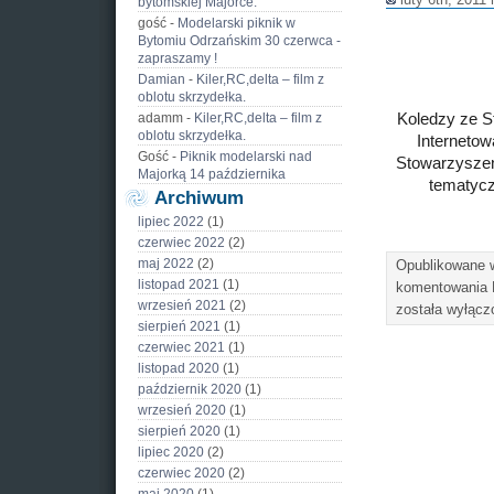
bytomskiej Majorce.
gość
-
Modelarski piknik w
Bytomiu Odrzańskim 30 czerwca -
zapraszamy !
Damian
-
Kiler,RC,delta – film z
oblotu skrzydełka.
Koledzy ze St
adamm
-
Kiler,RC,delta – film z
oblotu skrzydełka.
Internetow
Gość
-
Piknik modelarski nad
Stowarzyszen
Majorką 14 października
tematycz
Archiwum
lipiec 2022
(1)
czerwiec 2022
(2)
maj 2022
(2)
Opublikowane
listopad 2021
(1)
komentowania
wrzesień 2021
(2)
została wyłącz
sierpień 2021
(1)
czerwiec 2021
(1)
listopad 2020
(1)
październik 2020
(1)
wrzesień 2020
(1)
sierpień 2020
(1)
lipiec 2020
(2)
czerwiec 2020
(2)