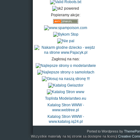
Popieramy akcje:
Zagłosuj na nas:
Toplista Modelarstwo.eu
Katalog Stron WWW -
www.webtree.pl
Katalog Stron WWW -
www.katalog.iq24.pl
Ported to Wordpress by
ThemePor
Wszystkie materiały na tej stronie sa dostepne na licencji
Creative Comm