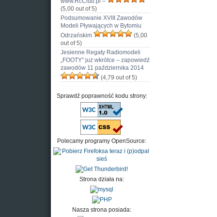
www.RcClub.pl –
(5,00 out of 5)
Podsumowanie XVIII Zawodów
Modeli Pływających w Bytomiu
Odrzańskim
(5,00
out of 5)
Jesienne Regaty Radiomodeli
„FOOTY” już wkrótce – zapowiedź
zawodów 11 października 2014
(4,79 out of 5)
Sprawdź poprawność kodu strony:
Polecamy programy OpenSource:
Strona działa na:
Nasza strona posiada: