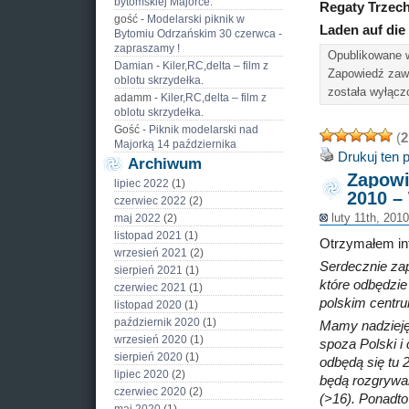
bytomskiej Majorce.
Regaty Trzech
gość
-
Modelarski piknik w
Laden auf die 
Bytomiu Odrzańskim 30 czerwca -
zapraszamy !
Opublikowane
Damian
-
Kiler,RC,delta – film z
Zapowiedź zaw
oblotu skrzydełka.
została wyłącz
adamm
-
Kiler,RC,delta – film z
oblotu skrzydełka.
Gość
-
Piknik modelarski nad
(
2
Majorką 14 października
Drukuj ten 
Archiwum
Zapow
lipiec 2022
(1)
2010 
czerwiec 2022
(2)
maj 2022
(2)
luty 11th, 201
listopad 2021
(1)
Otrzymałem inf
wrzesień 2021
(2)
Serdecznie z
sierpień 2021
(1)
które odbędzie
czerwiec 2021
(1)
polskim centr
listopad 2020
(1)
październik 2020
(1)
Mamy nadzieję
wrzesień 2020
(1)
spoza Polski i 
sierpień 2020
(1)
odbędą się tu 
lipiec 2020
(2)
będą rozgrywane
czerwiec 2020
(2)
(>16). Ponadto