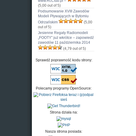
www.RcClub.pl –
(5,00 out of 5)
Podsumowanie XVIII Zawodów
Modeli Pływających w Bytomiu
Odrzańskim
(5,00
out of 5)
Jesienne Regaty Radiomodeli
„FOOTY” już wkrótce – zapowiedź
zawodów 11 października 2014
(4,79 out of 5)
Sprawdź poprawność kodu strony:
Polecamy programy OpenSource:
Strona działa na:
Nasza strona posiada: