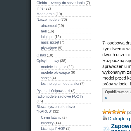
Giełda – rzeczy do sprzedania
(7)
Inne
(32)
Modelarnia
(19)
Nasze modele
(70)
aircombat
(19)
heli
(16)
latające
(13)
nasz sprzęt
(7)
7- osobowa dru
pływające
(9)
życzliwemu ws
dwóch uczelni 
O nas
(18)
Rozpoczną się 
Opisy budowy
(38)
sprawdzeniu m
modele latające
(22)
wykonanym zad
modele pływające
(6)
model przed ko
sprzęt
(4)
technologia modelarska
(7)
próby w locie.
Pytania i Odpowiedzi
(2)
Opublikowane
radiomodele żaglowe FOOTY
»
(16)
Stowarzyszenie lotnicze
"IKARUS"
(32)
(
3
Czym latamy
(2)
Drukuj ten 
Imprezy
(14)
Zapowi
Licencja PHGP
(1)