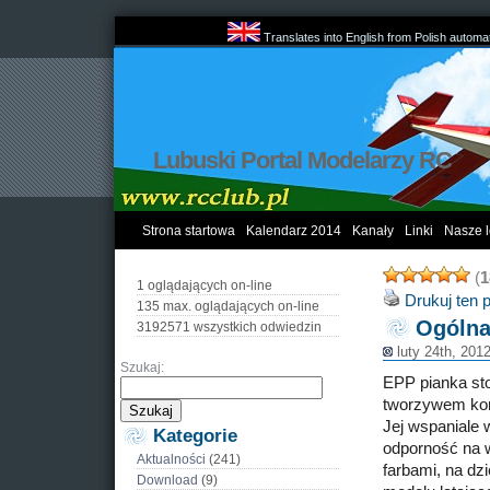
Translates into English from Polish automat
Lubuski Portal Modelarzy RC
Strona startowa
Kalendarz 2014
Kanały
Linki
Nasze l
(
1
1 oglądających on-line
Drukuj ten 
135 max. oglądających on-line
Ogólna
3192571 wszystkich odwiedzin
luty 24th, 201
Szukaj:
EPP pianka sto
tworzywem kon
Jej wspaniale 
Kategorie
odporność na 
Aktualności
(241)
farbami, na dz
Download
(9)