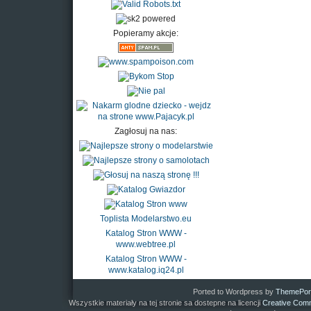
Popieramy akcje:
Zagłosuj na nas:
Toplista Modelarstwo.eu
Katalog Stron WWW -
www.webtree.pl
Katalog Stron WWW -
www.katalog.iq24.pl
Ported to Wordpress by
ThemePor
Wszystkie materiały na tej stronie sa dostepne na licencji
Creative Comm