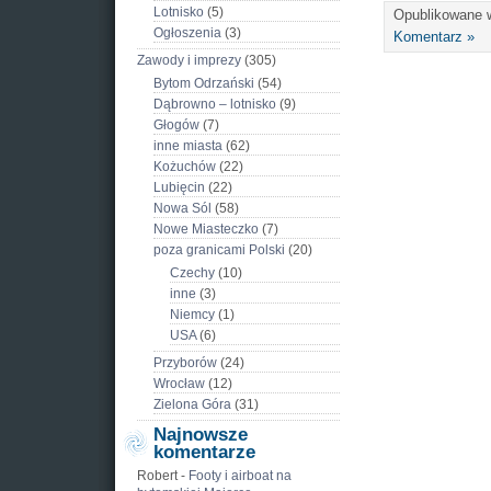
Lotnisko
(5)
Opublikowane
Ogłoszenia
(3)
Komentarz »
Zawody i imprezy
(305)
Bytom Odrzański
(54)
Dąbrowno – lotnisko
(9)
Głogów
(7)
inne miasta
(62)
Kożuchów
(22)
Lubięcin
(22)
Nowa Sól
(58)
Nowe Miasteczko
(7)
poza granicami Polski
(20)
Czechy
(10)
inne
(3)
Niemcy
(1)
USA
(6)
Przyborów
(24)
Wrocław
(12)
Zielona Góra
(31)
Najnowsze
komentarze
Robert
-
Footy i airboat na