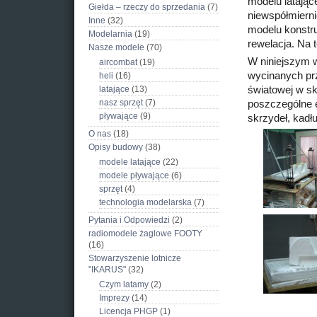
modelu latają
Giełda – rzeczy do sprzedania
(7)
niewspółmiern
Inne
(32)
modelu konstru
Modelarnia
(19)
rewelacja. Na
Nasze modele
(70)
W niniejszym 
aircombat
(19)
wycinanych pr
heli
(16)
latające
(13)
światowej w sk
nasz sprzęt
(7)
poszczególne e
pływające
(9)
skrzydeł, kadł
O nas
(18)
Opisy budowy
(38)
modele latające
(22)
modele pływające
(6)
sprzęt
(4)
technologia modelarska
(7)
Pytania i Odpowiedzi
(2)
radiomodele żaglowe FOOTY
(16)
Stowarzyszenie lotnicze
"IKARUS"
(32)
Czym latamy
(2)
Imprezy
(14)
Licencja PHGP
(1)