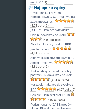
maj 2007
(4)
Najlepsze wpisy
– Modelarska Frezarka
Komputerowa CNC – Budowa dla
zaawansowanych
(4,74 out of 5)
„KILER” – latające skrzydełko,
Opis budowy krok po kroku
(4,91 out of 5)
Pirania – latający model z EPP
„made by Leon”
(4,84 out of 5)
Sterownik silników krokowych 4.2
Amper – Budowa
(4,81 out of 5)
Tofik – latający model na dobry
początek. Budowa krok po kroku.
(4,81 out of 5)
Koszałek – latające skrzydełko z
EPP
(4,97 out of 5)
Gołębie – mini test profili KFm
(4,97 out of 5)
Podsumowanie XVIII Zawodów
Modeli Pływających w Bytomiu