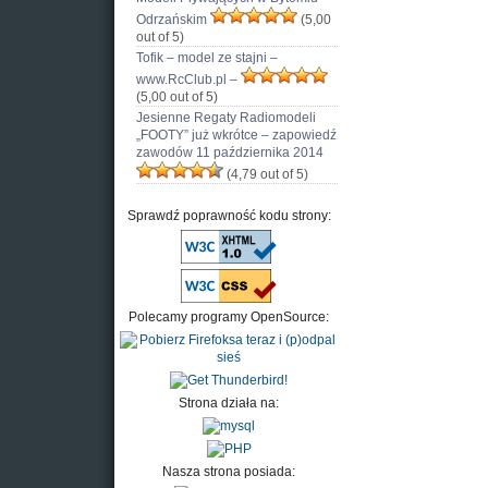
Odrzańskim
(5,00
out of 5)
Tofik – model ze stajni –
www.RcClub.pl –
(5,00 out of 5)
Jesienne Regaty Radiomodeli
„FOOTY” już wkrótce – zapowiedź
zawodów 11 października 2014
(4,79 out of 5)
Sprawdź poprawność kodu strony:
Polecamy programy OpenSource:
Strona działa na:
Nasza strona posiada: