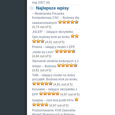
maj 2007
(4)
Najlepsze wpisy
– Modelarska Frezarka
Komputerowa CNC – Budowa dla
zaawansowanych
(4,74 out of 5)
„KILER” – latające skrzydełko,
Opis budowy krok po kroku
(4,91 out of 5)
Pirania – latający model z EPP
„made by Leon”
(4,84 out of 5)
Sterownik silników krokowych 4.2
Amper – Budowa
(4,81 out of 5)
Tofik – latający model na dobry
początek. Budowa krok po kroku.
(4,81 out of 5)
Koszałek – latające skrzydełko z
EPP
(4,97 out of 5)
Gołębie – mini test profili KFm
(4,97 out of 5)
Podsumowanie XVIII Zawodów
Modeli Pływających w Bytomiu