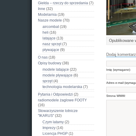
Giełda – rzeczy do sprzedania
(7)
Inne
(32)
Modelarnia
(19)
Nasze modele
(70)
aircombat
(19)
heli
(16)
latające
(13)
Opublikowane
nasz sprzęt
(7)
pływające
(9)
Dodaj komentarz
O nas
(18)
Opisy budowy
(38)
modele latające
(22)
Imię (wymagane):
modele pływające
(6)
sprzęt
(4)
Adres e-mail (wymag
technologia modelarska
(7)
Pytania i Odpowiedzi
(2)
Strona WWW:
radiomodele żaglowe FOOTY
(16)
Stowarzyszenie lotnicze
"IKARUS"
(32)
Czym latamy
(2)
Imprezy
(14)
Licencja PHGP
(1)