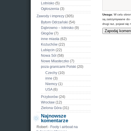
Lotnisko
(5)
Ogłoszenia
(3)
Uwaga:
W celu obron
Zawody i imprezy
(305)
są zatrzymywane do 
Bytom Odrzański
(54)
drugi raz, pojawi si
Dąbrowno – lotnisko
(9)
Głogów
(7)
inne miasta
(62)
Kożuchów
(22)
Lubięcin
(22)
Nowa Sól
(58)
Nowe Miasteczko
(7)
poza granicami Polski
(20)
Czechy
(10)
inne
(3)
Niemcy
(1)
USA
(6)
Przyborów
(24)
Wrocław
(12)
Zielona Góra
(31)
Najnowsze
komentarze
Robert
-
Footy i airboat na