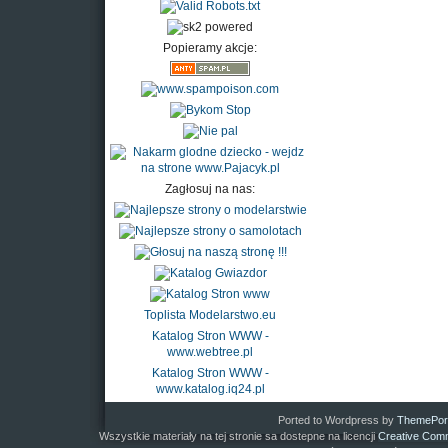
Popieramy akcje:
Zagłosuj na nas:
Toplista Modelarstwo.eu
Katalog Stron WWW -
www.webtree.pl
Katalog Stron WWW -
www.katalog.iq24.pl
Ported to Wordpress by
ThemePor
Wszystkie materiały na tej stronie sa dostepne na licencji
Creative Comm