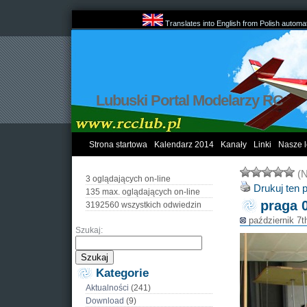
Translates into English from Polish automat
Lubuski Portal Modelarzy RC
Strona startowa
Kalendarz 2014
Kanały
Linki
Nasze l
(N
3 oglądających on-line
Drukuj ten 
135 max. oglądających on-line
praga 
3192560 wszystkich odwiedzin
październik 7t
Szukaj:
Kategorie
Aktualności
(241)
Download
(9)