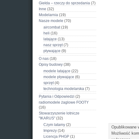
Giełda – rzeczy do sprzedania
(7)
Inne
(32)
Modelarnia
(19)
Nasze modele
(70)
aircombat
(19)
heli
(16)
latające
(13)
nasz sprzęt
(7)
pływające
(9)
O nas
(18)
Opisy budowy
(38)
modele latające
(22)
modele pływające
(6)
sprzęt
(4)
technologia modelarska
(7)
Pytania i Odpowiedzi
(2)
radiomodele żaglowe FOOTY
(16)
Stowarzyszenie lotnicze
"IKARUS"
(32)
Czym latamy
(2)
Opublikowane
Imprezy
(14)
Możliwość ko
Licencja PHGP
(1)