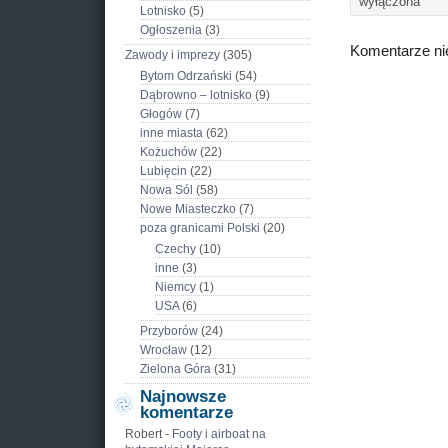
wyłączona
Lotnisko
(5)
Ogłoszenia
(3)
Komentarze ni
Zawody i imprezy
(305)
Bytom Odrzański
(54)
Dąbrowno – lotnisko
(9)
Głogów
(7)
inne miasta
(62)
Kożuchów
(22)
Lubięcin
(22)
Nowa Sól
(58)
Nowe Miasteczko
(7)
poza granicami Polski
(20)
Czechy
(10)
inne
(3)
Niemcy
(1)
USA
(6)
Przyborów
(24)
Wrocław
(12)
Zielona Góra
(31)
Najnowsze
komentarze
Robert
-
Footy i airboat na