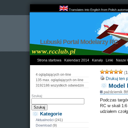
Translates into English from Polish automat
Lubuski Portal Modelarzy RC
Strona startowa
Kalendarz 2014
Kanały
Linki
Nasze l
(
1
4 oglądających on-line
Drukuj ten 
135 max. oglądających on-line
Model 
3192186 wszystkich odwiedzin
październik 8t
Szukaj:
Podczas targó
RC w skali 1:6
udziałem czołg
Kategorie
Aktualności
(241)
Download
(9)