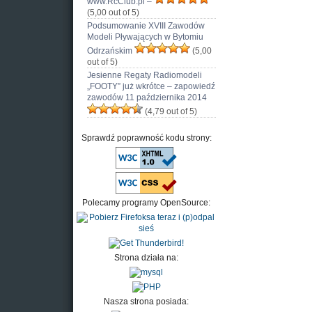
www.RcClub.pl –
(5,00 out of 5)
Podsumowanie XVIII Zawodów
Modeli Pływających w Bytomiu
Odrzańskim
(5,00
out of 5)
Jesienne Regaty Radiomodeli
„FOOTY” już wkrótce – zapowiedź
zawodów 11 października 2014
(4,79 out of 5)
Sprawdź poprawność kodu strony:
Polecamy programy OpenSource:
Strona działa na:
Nasza strona posiada: