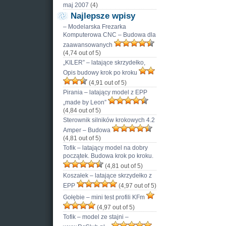
maj 2007
(4)
Najlepsze wpisy
– Modelarska Frezarka
Komputerowa CNC – Budowa dla
zaawansowanych
(4,74 out of 5)
„KILER” – latające skrzydełko,
Opis budowy krok po kroku
(4,91 out of 5)
Pirania – latający model z EPP
„made by Leon”
(4,84 out of 5)
Sterownik silników krokowych 4.2
Amper – Budowa
(4,81 out of 5)
Tofik – latający model na dobry
początek. Budowa krok po kroku.
(4,81 out of 5)
Koszałek – latające skrzydełko z
EPP
(4,97 out of 5)
Gołębie – mini test profili KFm
(4,97 out of 5)
Tofik – model ze stajni –