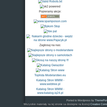
Popieramy akcje:
Zagłosuj na nas:
Toplista Modelarstwo.eu
Katalog Stron WWW -
www.webtree.pl
Katalog Stron WWW -
www.katalog.iq24.pl
Ported to Wordpress by
ThemePor
Wszystkie materiały na tej stronie sa dostepne na licencji
Creative Comm