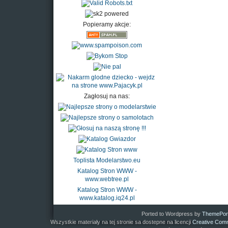
Popieramy akcje:
Zagłosuj na nas:
Toplista Modelarstwo.eu
Katalog Stron WWW -
www.webtree.pl
Katalog Stron WWW -
www.katalog.iq24.pl
Ported to Wordpress by
ThemePor
Wszystkie materiały na tej stronie sa dostepne na licencji
Creative Comm