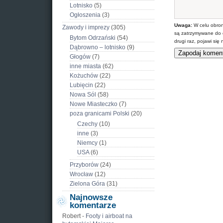
Lotnisko
(5)
Ogłoszenia
(3)
Uwaga:
W celu obron
Zawody i imprezy
(305)
są zatrzymywane do 
Bytom Odrzański
(54)
drugi raz, pojawi si
Dąbrowno – lotnisko
(9)
Głogów
(7)
inne miasta
(62)
Kożuchów
(22)
Lubięcin
(22)
Nowa Sól
(58)
Nowe Miasteczko
(7)
poza granicami Polski
(20)
Czechy
(10)
inne
(3)
Niemcy
(1)
USA
(6)
Przyborów
(24)
Wrocław
(12)
Zielona Góra
(31)
Najnowsze
komentarze
Robert
-
Footy i airboat na