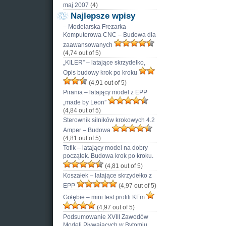
maj 2007
(4)
Najlepsze wpisy
– Modelarska Frezarka
Komputerowa CNC – Budowa dla
zaawansowanych
(4,74 out of 5)
„KILER” – latające skrzydełko,
Opis budowy krok po kroku
(4,91 out of 5)
Pirania – latający model z EPP
„made by Leon”
(4,84 out of 5)
Sterownik silników krokowych 4.2
Amper – Budowa
(4,81 out of 5)
Tofik – latający model na dobry
początek. Budowa krok po kroku.
(4,81 out of 5)
Koszałek – latające skrzydełko z
EPP
(4,97 out of 5)
Gołębie – mini test profili KFm
(4,97 out of 5)
Podsumowanie XVIII Zawodów
Modeli Pływających w Bytomiu