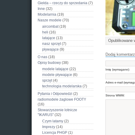
Giełda – rzeczy do sprzedania
(7)
Inne
(32)
Modelarnia
(19)
Nasze modele
(70)
aircombat
(19)
heli
(16)
latające
(13)
Opublikowane
nasz sprzęt
(7)
pływające
(9)
Dodaj komentarz
O nas
(18)
Opisy budowy
(38)
modele latające
(22)
Imię (wymagane):
modele pływające
(6)
sprzęt
(4)
Adres e-mail (wymag
technologia modelarska
(7)
Pytania i Odpowiedzi
(2)
Strona WWW:
radiomodele żaglowe FOOTY
(16)
Stowarzyszenie lotnicze
"IKARUS"
(32)
Czym latamy
(2)
Imprezy
(14)
Licencja PHGP
(1)