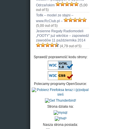
Odrzańskim
(5,00
out of 5)
Tofik – model ze stajni –
www.RcClub.pl –
(5,00 out of 5)
Jesienne Regaty Radiomodeli
„FOOTY” już wkrótce – zapowiedź
zawodów 11 października 2014
(4,79 out of 5)
Sprawdź poprawność kodu strony:
Polecamy programy OpenSource:
Strona działa na:
Nasza strona posiada: