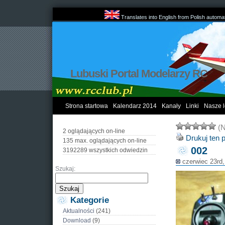
Translates into English from Polish automat
Lubuski Portal Modelarzy RC
Strona startowa
Kalendarz 2014
Kanały
Linki
Nasze l
(N
2 oglądających on-line
Drukuj ten 
135 max. oglądających on-line
002
3192289 wszystkich odwiedzin
czerwiec 23rd,
Szukaj:
Kategorie
Aktualności
(241)
Download
(9)